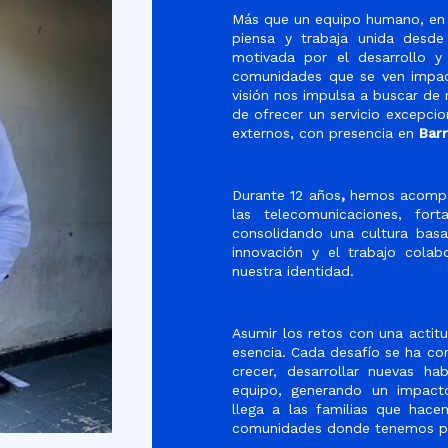
Más que un equipo humano, e
piensa y trabaja unida desd
motivada por el desarrollo y
comunidades que se ven impac
visión nos impulsa a buscar d
de ofrecer un servicio excepcio
externos, con presencia en
Barr
Durante
12 años
,
hemos acompañ
las
telecomunicaciones
, fort
consolidando una cultura bas
innovación
y el
trabajo colabo
nuestra identidad.
Asumir los retos con una actit
esencia. Cada desafío se ha co
crecer, desarrollar nuevas ha
equipo, generando un impac
llega a las familias que hace
comunidades donde tenemos pr