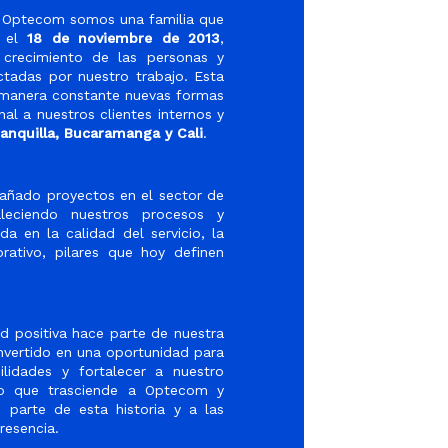
n
Optecom
somos una familia que
e el
18 de noviembre de 2013
,
 crecimiento de las personas y
tadas por nuestro trabajo. Esta
e manera constante nuevas formas
nal a nuestros clientes internos y
anquilla, Bucaramanga y Cali
.
ado proyectos en el sector de
aleciendo nuestros procesos y
ada en la
calidad del servicio
, la
rativo
, pilares que hoy definen
ud positiva hace parte de nuestra
nvertido en una oportunidad para
bilidades y fortalecer a nuestro
to que trasciende a
Optecom
y
n parte de esta historia y a las
esencia.