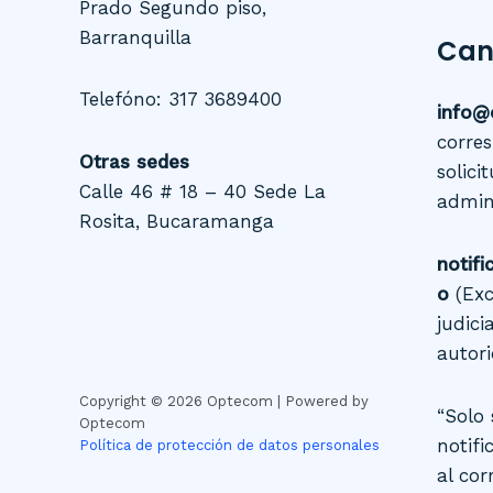
Prado Segundo piso,
Barranquilla
Can
Telefóno: 317 3689400
info@
corre
Otras sedes
solic
Calle 46 # 18 – 40 Sede La
admini
Rosita
, Bucaramanga
notif
o
(Exc
judici
autori
Copyright © 2026 Optecom | Powered by
“Solo 
Optecom
notifi
Política de protección de datos personales
al cor